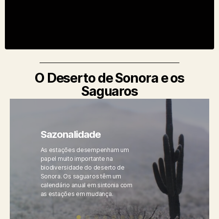
O Deserto de Sonora e os
Saguaros
Sazonalidade
As estações desempenham um
papel muito importante na
biodiversidade do deserto de
Sonora. Os saguaros têm um
calendário anual em sintonia com
as estações em mudança.