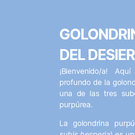
GOLONDRI
DEL DESIE
¡Bienvenido/a! Aquí
profundo de la golond
una de las tres sub
purpúrea.
La golondrina purpú
subis hesperia
) es un