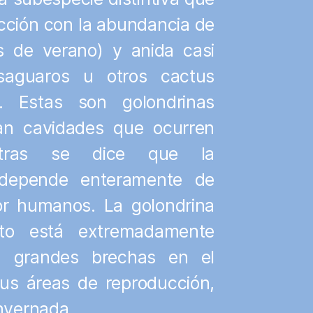
cción con la abundancia de
s de verano) y anida casi
saguaros u otros cactus
. Estas son golondrinas
zan cavidades que ocurren
entras se dice que la
l depende enteramente de
or humanos. La golondrina
rto está extremadamente
n grandes brechas en el
us áreas de reproducción,
invernada.