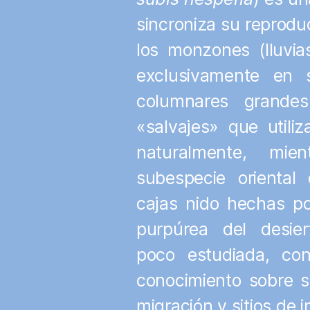
sincroniza su reprodu
los monzones (lluvia
exclusivamente en 
columnares grandes
«salvajes» que utili
naturalmente, mi
subespecie orienta
cajas nido hechas p
purpúrea del desie
poco estudiada, co
conocimiento sobre s
migración y sitios de 