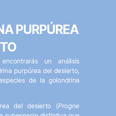
NA PURPÚREA
RTO
 encontrarás un análisis
rina purpúrea del desierto,
especies de la golondrina
rea del desierto (
Progne
a subespecie distintiva que