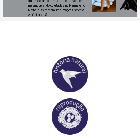
duranteo período não-reprodutivo, por
mesmo quando coletadas no Hemisfério
Norte, elas contém informações sobre a
América do Sul.