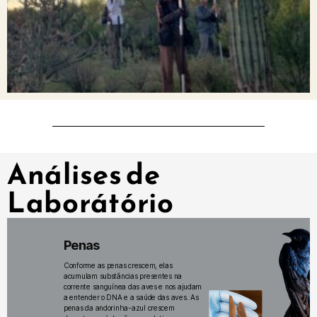
Análises de
Laborátório
Penas
Conforme as penas crescem, elas
acumulam substâncias presentes na
corrente sanguínea das aves e nos ajudam
a entender o DNA e a saúde das aves. As
penas da andorinha-azul crescem