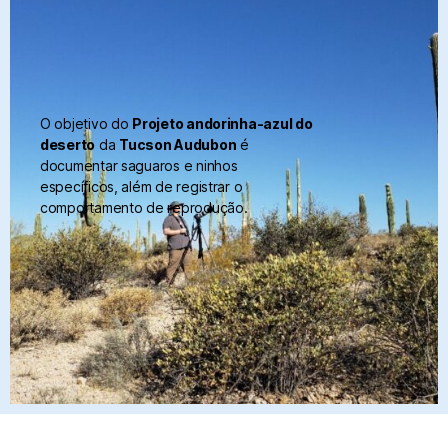
O objetivo do
Projeto andorinha-azul do
deserto
da
Tucson Audubon
é
documentar saguaros e ninhos
específicos, além de registrar o
comportamento de reprodução.