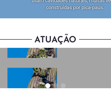
usam cavidades naturais, muitas v
O
construídas por pica-paus.
ATUAÇÃO
Conheça a