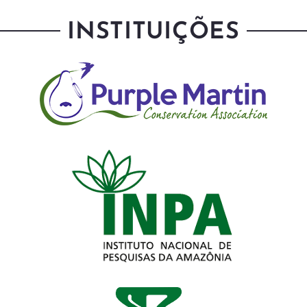
exposião
INSTITUIÇÕES
virtual
sobre uma
das
subespécies
da
andorinha-
azul
SAIBA MAIS