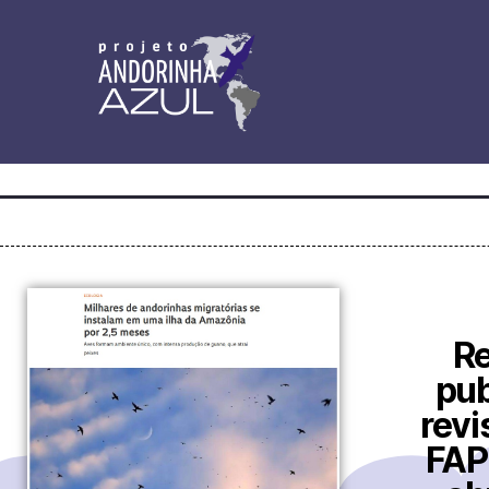
R
pub
revi
FAP