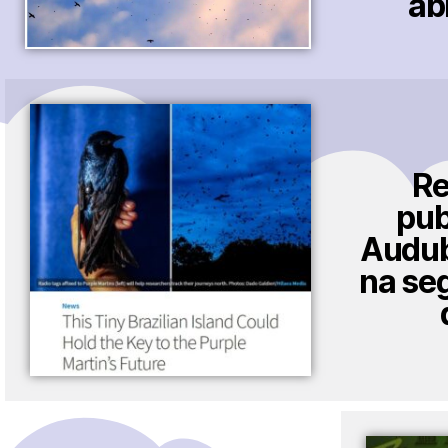
ab
Re
pub
Audu
na se