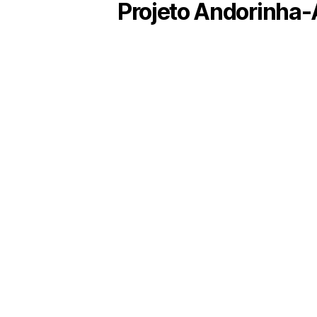
Projeto Andorinha-
Uma breve introdução ao projeto e um gui
identificação no campo
Baixar
© 2026
Projeto Andorinha Azul
Distrib