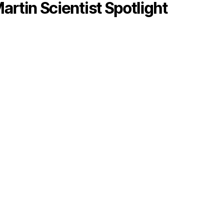
artin Scientist Spotlight
a ao Purple Martin Update no final de 2022.
Baixar
Ir para o topo
↑