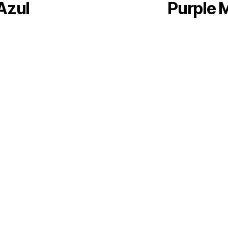
Azul
Purple M
a simplificado para
Entrevista concedid
.
uído por WordPress