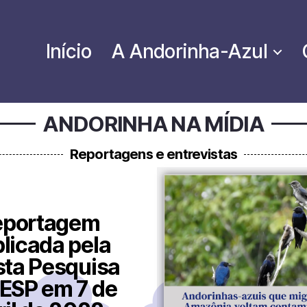
Início
A Andorinha-Azul
ANDORINHA NA MÍDIA
Reportagens e entrevistas
eportagem
licada pela
sta Pesquisa
ESP em 7 de