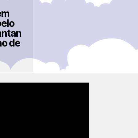
em
pelo
antan
ho de