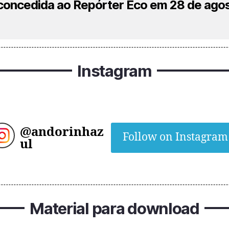
 concedida ao Repórter Eco em 28 de ago
Instagram
@
andorinhaz
Follow on Instagram
ul
Material para download