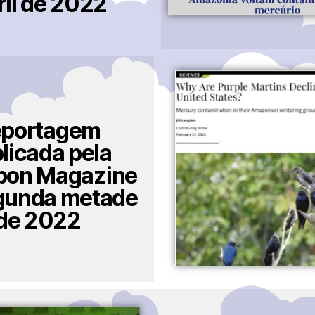
ril de 2022
portagem
licada pela
bon Magazine
gunda metade
de 2022